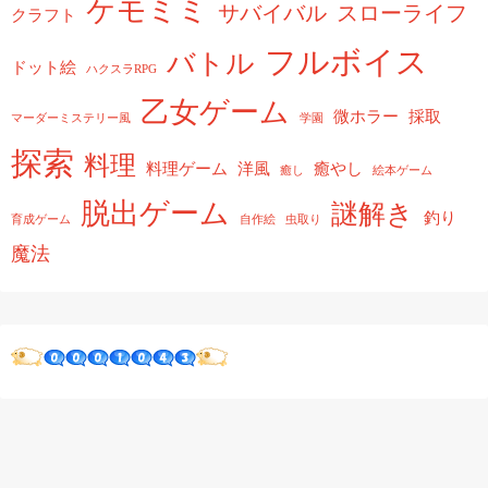
ケモミミ
サバイバル
スローライフ
クラフト
フルボイス
バトル
ドット絵
ハクスラRPG
乙女ゲーム
微ホラー
採取
マーダーミステリー風
学園
探索
料理
料理ゲーム
洋風
癒やし
癒し
絵本ゲーム
脱出ゲーム
謎解き
釣り
育成ゲーム
自作絵
虫取り
魔法