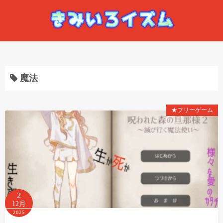
コ
ン
テ
ン
ツ
へ
魔法
ス
キ
ッ
★フリーゲーム
プ
2
12月
2025