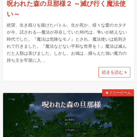
呪われた森の旦那様２ ～滅び行く魔法使
い～
絶望、生き残りを賭けたバトル、生か死か、様々な愛のカタチ
が今、試される---魔法が存在していた時代は、争いが絶えない
時代でした。『魔法は危険なモノ』とされ、魔法使いは処刑さ
れて行きました。『魔法などない平和な世界を！』魔法は滅ん
だと人類は喜びました。しかし、お城は…捕らえた強い魔力の
持ち主を牢屋に入…
続きを読む
★フリーゲーム