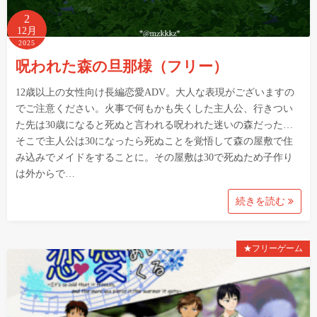
2
12月
2025
呪われた森の旦那様（フリー）
12歳以上の女性向け長編恋愛ADV。大人な表現がございますの
でご注意ください。火事で何もかも失くした主人公、行きつい
た先は30歳になると死ぬと言われる呪われた迷いの森だった…
そこで主人公は30になったら死ぬことを覚悟して森の屋敷で住
み込みでメイドをすることに。その屋敷は30で死ぬため子作り
は外からで…
続きを読む
★フリーゲーム